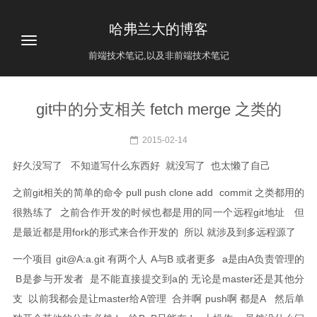
哈弗兰大的博客
前端技术笔记,以及非前端技术笔记
git中的分支相关 fetch merge 之类的
2015-02-14
好久没写了 不知道写什么东西好 就没写了 也太懒了自己
之前git相关的简单的命令 pull push clone add commit 之类都用的
很熟练了 之前合作开发的时候也都是用的同一个远程git地址 但
是最近都是用fork的形式来合作开发的 所以 就涉及到多远程源了
一个项目 git@A:a.git 有两个人 A与B 或者更多 a是由A负责管理的
B是参与开发者 是不能直接提交到a的 无论是master还是其他分
支 以前我都会是让master给A管理 合并啊 push啊 都是A 然后单