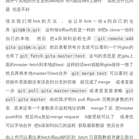
独开个其他的分支必然dev给B B只能在dev上操作 虽然没什么问
题 但是不好
现在我们用fork的方法 ， 会让B fork一份a到自己的仓
库
这时候b和a内容是一样的 B吧b clone一份到
git@B:b.git
自己的本地 然后 把a添加到远程仓库
git remote add
然后查看所有分支就可以看到一个叫gita的
gita git@A:a.git
仓库了
这句的意思是 把gita上
git fetch gita master:test
面的master fetch到本地的test 这样的话test就能和gita保持一致了
然后再将本地master与test合并
可以看到 这
git merge test
些操作里面都没有涉及到分支的切换 就完成了merge 或者直接
一步
或者是直接省略
git pull gita master:master
git
由此我才明白 pull 和push 完整的参数的列
pull gita master
表 原来还有一个参数表示远程地址的啊 merge了后 把master
push到b 然后向a发起merge request A接受就可以了 或者也
可以手动合并 把b添加到自己的远程 获取最新数据 然后合并
由上也可以看出来fetch和pull的区别 fetch 只获取数据并建立新分