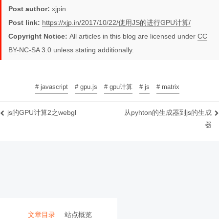
Post author:
xjpin
Post link:
https://xjp.in/2017/10/22/使用JS的进行GPU计算/
Copyright Notice:
All articles in this blog are licensed under
CC
BY-NC-SA 3.0
unless stating additionally.
# javascript
# gpu.js
# gpu计算
# js
# matrix
js的GPU计算2之webgl
从pyhton的生成器到js的生成
器
文章目录
站点概览