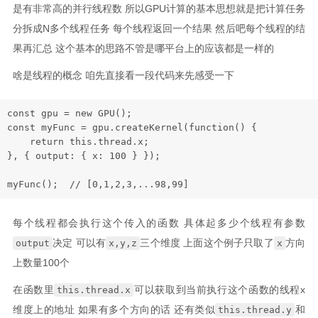
是有非常高的并行线程数 所以GPU计算的基本思想就是把计算任务
分拆成N多个线程任务 每个线程返回一个结果 然后吧每个线程的结
果再汇总 这个基本的思路不管是哪平台上的应该都是一样的
啥是线程的概念 咱先直接看一段代码来先感受一下
const
 gpu = 
new
GPU
const
 myFunc = gpu.
createKernel
(
function
(
) {

return
this
.
thread
.
x
;

}, { 
output
: { 
x
: 
100
 } });

myFunc
();  
// [0,1,2,3,...98,99]
每个线程都会执行这个传入的函数 具体起多少个线程有参数
决定 可以有
三个维度 上面这个例子只取了
方向
output
x,y,z
x
上数量100个
在函数里
可以获取到当前执行这个函数的线程x
this.thread.x
维度上的地址 如果有多个方向的话 还有类似
和
this.thread.y