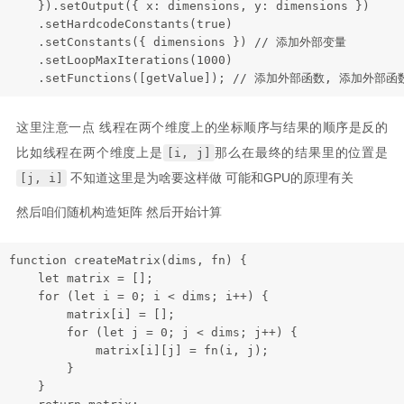
    }).
setOutput
({ 
x
: dimensions, 
y
: dimensions })

    .
setHardcodeConstants
(
true
)

    .
setConstants
({ dimensions }) 
// 添加外部变量
    .
setLoopMaxIterations
(
1000
)

    .
setFunctions
([getValue]); 
// 添加外部函数, 添加外部函
这里注意一点 线程在两个维度上的坐标顺序与结果的顺序是反的
比如线程在两个维度上是
那么在最终的结果里的位置是
[i, j]
不知道这里是为啥要这样做 可能和GPU的原理有关
[j, i]
然后咱们随机构造矩阵 然后开始计算
function
createMatrix
(
dims, fn
) {

let
 matrix = [];

for
 (
let
 i = 
0
; i < dims; i++) {

        matrix[i] = [];

for
 (
let
 j = 
0
; j < dims; j++) {

            matrix[i][j] = 
fn
(i, j);

        }

    }
