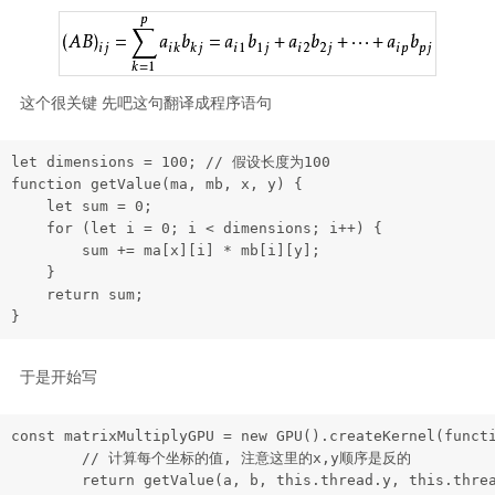
这个很关键 先吧这句翻译成程序语句
let
 dimensions = 
100
; 
// 假设长度为100
function
getValue
(
ma, mb, x, y
) {

let
 sum = 
0
;

for
 (
let
 i = 
0
; i < dimensions; i++) {

        sum += ma[x][i] * mb[i][y];

    }

return
 sum;

于是开始写
const
 matrixMultiplyGPU = 
new
GPU
().
createKernel
(
funct
// 计算每个坐标的值, 注意这里的x,y顺序是反的
return
getValue
(a, b, 
this
.
thread
.
y
, 
this
.
thre