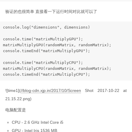
验证的也很简单 直接看一下运行时间对比就可以了
console
.
log
(
"dimensions"
, dimensions)

console
.
time
(
"matrixMultiplyGPU"
matrixMultiplyGPU
console
.
timeEnd
(
"matrixMultiplyGPU"
);

console
.
time
(
"matrixMultiplyCPU"
matrixMultiplyCPU
console
.
timeEnd
(
"matrixMultiplyCPU"
![time1](
//blog-cdn.xjp.in/2017/10/Screen
Shot 2017-10-22 at
21.15.22.png)
电脑配置是
CPU - 2.6 GHz Intel Core i5
GPU - Intel Iris 1536 MB