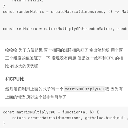
return
 matrix;

const
 randomMatrix = 
createMatrix
(dimensions, 
() =>
Ma
const
 retMatrix = 
matrixMultiplyGPU
(randomMatrix, rando
哈哈哈 为了方便起见 两个相同的矩阵相乘好了 拿出笔和纸 用个两
三个维度的值验证了一下 发现没有问题 但是这个效率和CPU的相
比 有多大的优势呢
和CPU比
然后咱们利用上面的式子写一个
吧 因为有
matrixMultiplyCPU
上面的铺垫 所以这个就非常简单了
const
 matrixMultiplyCPU = 
function
(
a, b
) {

return
createMatrix
(dimensions, getValue.
bind
(
null